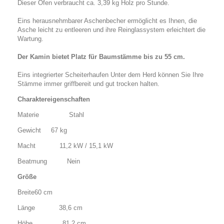
Dieser Ofen verbraucht ca. 3,39 kg Holz pro Stunde.
Eins
herausnehmbarer Aschenbecher
ermöglicht es Ihnen, die
Asche leicht zu entleeren und ihre
Reinglassystem
erleichtert die
Wartung.
Der Kamin bietet Platz für Baumstämme bis zu 55 cm.
Eins
integrierter Scheiterhaufen
Unter dem Herd können Sie Ihre
Stämme immer griffbereit und gut trocken halten.
Charaktereigenschaften
Materie
Stahl
Gewicht
67 kg
Macht
11,2 kW / 15,1 kW
Beatmung
Nein
Größe
Breite60 cm
Länge
38,6 cm
Höhe
81,2 cm