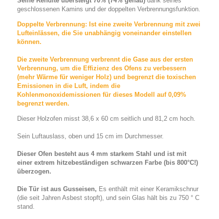
Seine Rendite übersteigt 70% (74% genau)
dank seines
geschlossenen Kamins und der doppelten Verbrennungsfunktion.
Doppelte Verbrennung: Ist eine zweite Verbrennung mit zwei
Lufteinlässen, die Sie unabhängig voneinander einstellen
können.
Die zweite Verbrennung verbrennt die Gase aus der ersten
Verbrennung, um die Effizienz des Ofens zu verbessern
(mehr Wärme für weniger Holz) und begrenzt die toxischen
Emissionen in die Luft, indem die
Kohlenmonoxidemissionen für dieses Modell auf 0,09%
begrenzt werden.
Dieser Holzofen misst
38,6 x 60 cm seitlich
und
81,2 cm hoch
.
Sein Luftauslass, oben und 15 cm im Durchmesser.
Dieser Ofen besteht aus 4 mm starkem Stahl und ist mit
einer extrem hitzebeständigen schwarzen Farbe (bis 800°C!)
überzogen.
Die Tür ist aus Gusseisen,
Es enthält mit einer Keramikschnur
(die seit Jahren Asbest stopft), und sein Glas hält bis zu 750 ° C
stand.