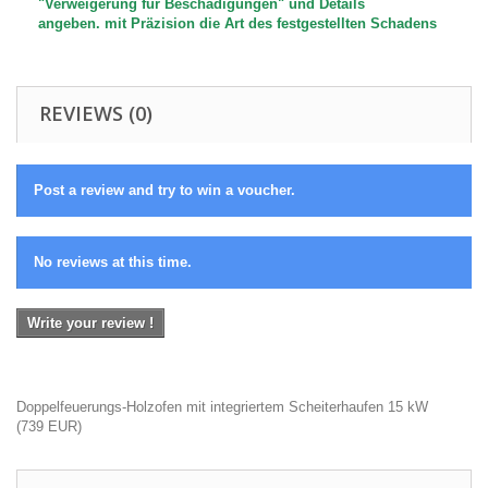
"Verweigerung für Beschädigungen" und Details
angeben.
mit Präzision
die Art des festgestellten Schadens
REVIEWS (0)
Post a review and try to win a voucher.
No reviews at this time.
Write your review !
Doppelfeuerungs-Holzofen mit integriertem Scheiterhaufen 15 kW
(
739
EUR
)