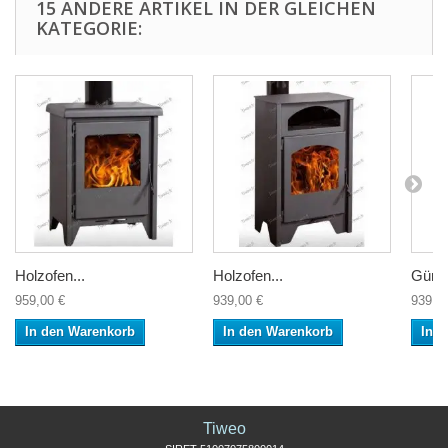
15 ANDERE ARTIKEL IN DER GLEICHEN
KATEGORIE:
Holzofen...
Holzofen...
Günst
959,00 €
939,00 €
939,0
In den Warenkorb
In den Warenkorb
In 
Tiweo