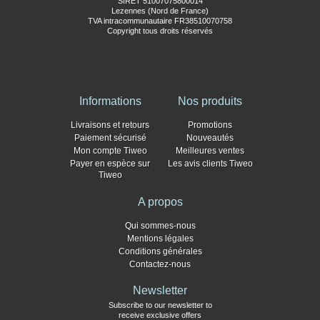
SIRET 51007075800014
Lezennes (Nord de France)
TVA intracommunautaire FR38510070758
Copyright tous droits réservés
Informations
Nos produits
Livraisons et retours
Promotions
Paiement sécurisé
Nouveautés
Mon compte Tiweo
Meilleures ventes
Payer en espèce sur
Les avis clients Tiweo
Tiweo
A propos
Qui sommes-nous
Mentions légales
Conditions générales
Contactez-nous
Newsletter
Subscribe to our newsletter to
receive exclusive offers