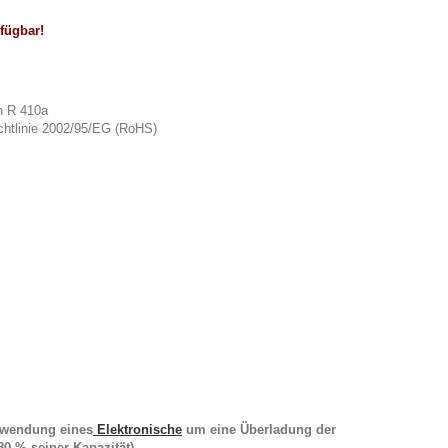
fügbar!
ch R 410a
ichtlinie 2002/95/EG (RoHS)
erwendung eines
Elektronische
um eine Überladung der
0 % seiner Kapazität).