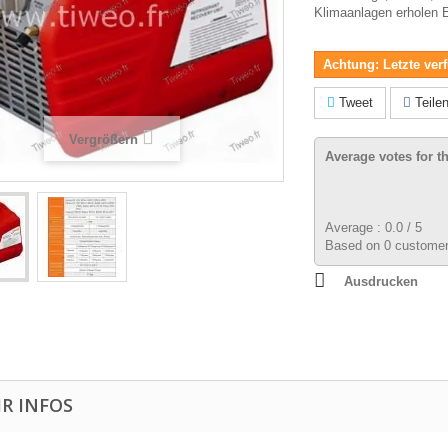
Klimaanlagen erholen 
Achtung: Letzte verf
Tweet
Teile
Vergrößern
Average votes for t
Average :
0.0
/
5
Based on
0
customer
Ausdrucken
R INFOS