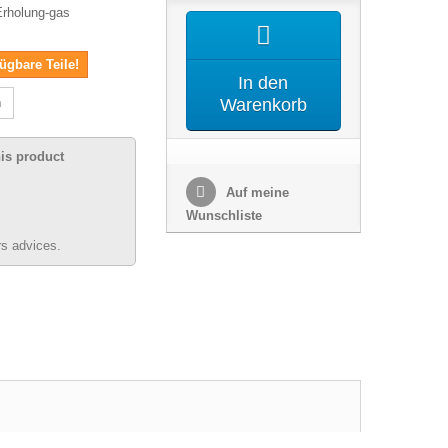
Erholung-gas
ügbare Teile!
In den
n
Warenkorb
his product
Auf meine
Wunschliste
s advices.