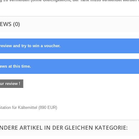
EWS (0)
review and try to win a voucher.
ews at this time.
ur review !
tation für Kältemittel
(
890
EUR
)
ANDERE ARTIKEL IN DER GLEICHEN KATEGORIE: