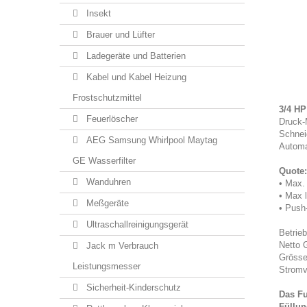
Insekt
Brauer und Lüfter
Ladegeräte und Batterien
Kabel und Kabel Heizung
Frostschutzmittel
3/4 HP
Feuerlöscher
Druck-
Schnei
AEG Samsung Whirlpool Maytag
Automa
GE Wasserfilter
Quote:
Wanduhren
• Max.
• Max l
Meßgeräte
• Push
Ultraschallreinigungsgerät
Betrieb
Netto 
Jack m Verbrauch
Grösse
Leistungsmesser
Stromv
Sicherheit-Kinderschutz
Das Fu
Füllun