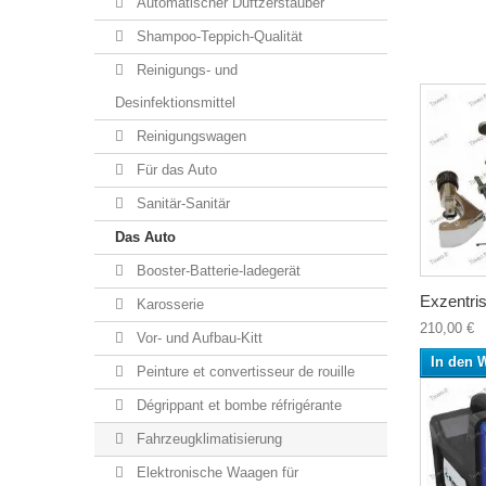
Automatischer Duftzerstäuber
Shampoo-Teppich-Qualität
Reinigungs- und
Desinfektionsmittel
Reinigungswagen
Für das Auto
Sanitär-Sanitär
Das Auto
Booster-Batterie-ladegerät
Exzentris
Karosserie
210,00 €
Vor- und Aufbau-Kitt
In den 
Peinture et convertisseur de rouille
Dégrippant et bombe réfrigérante
Fahrzeugklimatisierung
Elektronische Waagen für