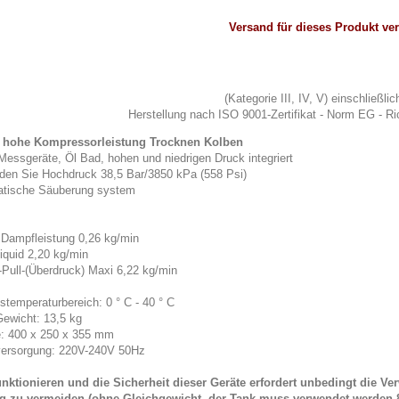
Versand für dieses Produkt ver
(Kategorie III, IV, V) einschließli
Herstellung nach ISO 9001-Zertifikat - Norm EG - R
 hohe Kompressorleistung Trocknen Kolben
Messgeräte, Öl Bad, hohen und niedrigen Druck integriert
den Sie Hochdruck 38,5 Bar/3850 kPa (558 Psi)
tische Säuberung system
 Dampfleistung 0,26 kg/min
iquid 2,20 kg/min
-Pull-(Überdruck) Maxi 6,22 kg/min
stemperaturbereich: 0 ° C - 40 ° C
Gewicht: 13,5 kg
: 400 x 250 x 355 mm
ersorgung: 220V-240V 50Hz
nktionieren und die Sicherheit dieser Geräte erfordert unbedingt die V
g zu vermeiden (ohne Gleichgewicht, der Tank muss verwendet werden 8