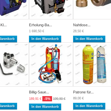
Kl...
Erholung-Ba...
Nahtlose...
1 690,50 €
28,50 €
Warenkorb
In den Warenkorb
In den Warenkorb
Billig-Saue...
Patrone für...
89,00 €
-5%
189,91 €
199,90 €
Warenkorb
In den Warenkorb
In den Warenkorb