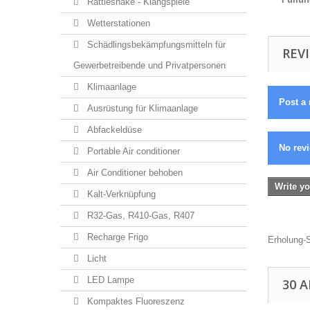
Rattlesnake - Klangspiele
Wetterstationen
Schädlingsbekämpfungsmitteln für
REVI
Gewerbetreibende und Privatpersonen
Klimaanlage
Post a 
Ausrüstung für Klimaanlage
Abfackeldüse
No revi
Portable Air conditioner
Air Conditioner behoben
Write yo
Kalt-Verknüpfung
R32-Gas, R410-Gas, R407
Recharge Frigo
Erholung-S
Licht
LED Lampe
30 
Kompaktes Fluoreszenz