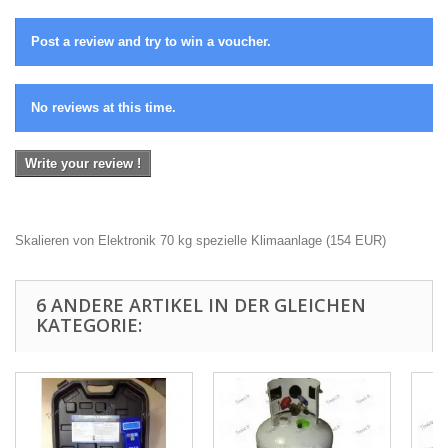
Post a review and try to win a voucher.
No reviews at this time.
Write your review !
Skalieren von Elektronik 70 kg spezielle Klimaanlage
(
154
EUR
)
6 ANDERE ARTIKEL IN DER GLEICHEN
KATEGORIE: