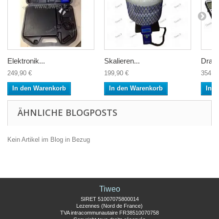
Elektronik...
Skalieren...
Draht
249,90 €
199,90 €
354,9
In den Warenkorb
In den Warenkorb
In 
ÄHNLICHE BLOGPOSTS
Kein Artikel im Blog in Bezug
Tiweo
SIRET 51007075800014
Lezennes (Nord de France)
TVA intracommunautaire FR38510070758