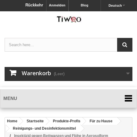
Rückkehr
Anmelden
Blog
Deutsch
Warenkorb
(Leer)
MENU
Home
Startseite
Produkte-Profis
Für zu Hause
Reinigungs- und Desinfektionsmittel
Insektizid gegen Bettwanzen und Flöhe in Aerosolform