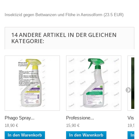
Insektizid gegen Bettwanzen und Flöhe in Aerosolform
(
23.5
EUR
)
14 ANDERE ARTIKEL IN DER GLEICHEN
KATEGORIE:
Phago Spray...
Professione...
Visier
18,90 €
15,90 €
19,50 
In den Warenkorb
In den Warenkorb
In 