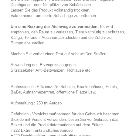
Durchgangs- oder Nistplätze von Schädlingen.
Lassen Sie das Produkt vollständig trocknen.
Vakuumieren, um inerte Schädlinge zu entfernen.
Um eine Reizung der Atemwege zu vermeiden,
Es wird
empfohlen, den Raum zu verlassen, Tiere kaltblütig zu schützen,
Käfige, Terrarien, Aquarien abzudecken und die Zufuhr zur
Pumpe abzustellen.
Machen Sie vorher einen Test auf sehr weißen Stoffen.
Anwendung
des Erzeugnisses gegen:
S
Krätzekäfer, Anti-Bettwanzen, Flohläuse etc.
Professionelle Effizienz für: Schulen, Krankenhäuser, Hotels,
B&Bs, Aufnahmezentren, öffentliche Plätze usw.
Aufbereitung
: 250 ml Aerosol
Gefährlich - Vorsichtsmaßnahmen für den Gebrauch beachten
Biozide mit Vorsicht verwenden. Lesen Sie vor Gebrauch das
Etikett und die Produktinformationen auf dem Etikett.
H222 Extrem entzündliches Aerosol.
H229 Druckbehälter: kann durch Hitze platzen.