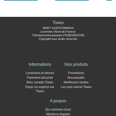
Tiweo
SIRET 51007075800014
Lezennes (Nord de France)
TVA intracommunautaire FR38510070758
Copyright tous droits réservés
Informations
Nos produits
Livraisons et retours
Promotions
Paiement sécurisé
Nouveautés
Mon compte Tiweo
Meilleures ventes
Payer en espèce sur
Les avis clients Tiweo
Tiweo
A propos
Qui sommes-nous
Mentions légales