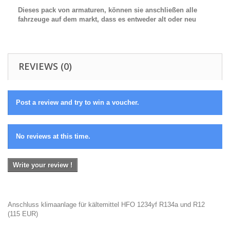
Dieses pack von armaturen, können sie anschließen alle
fahrzeuge auf dem markt, dass es entweder alt oder neu
REVIEWS (0)
Post a review and try to win a voucher.
No reviews at this time.
Write your review !
Anschluss klimaanlage für kältemittel HFO 1234yf R134a und R12
(
115
EUR
)