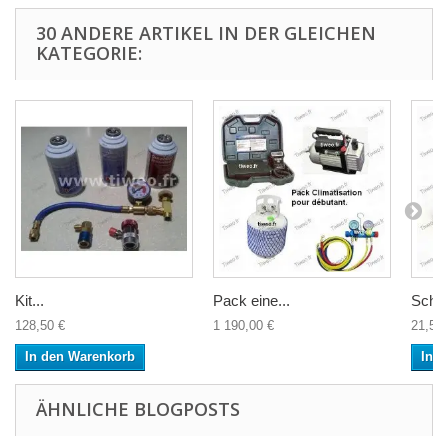
30 ANDERE ARTIKEL IN DER GLEICHEN
KATEGORIE:
Kit...
Pack eine...
Schne
128,50 €
1 190,00 €
21,50 
In den Warenkorb
In 
ÄHNLICHE BLOGPOSTS