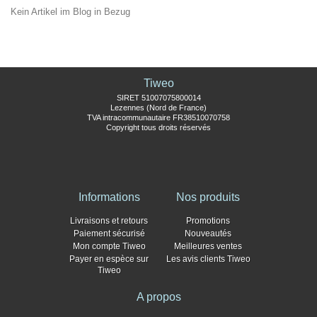
Kein Artikel im Blog in Bezug
Tiweo
SIRET 51007075800014
Lezennes (Nord de France)
TVA intracommunautaire FR38510070758
Copyright tous droits réservés
Informations
Nos produits
Livraisons et retours
Promotions
Paiement sécurisé
Nouveautés
Mon compte Tiweo
Meilleures ventes
Payer en espèce sur
Les avis clients Tiweo
Tiweo
A propos