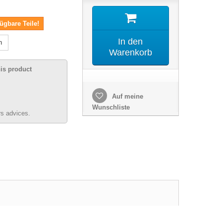
ügbare Teile!
In den
n
Warenkorb
his product
Auf meine
Wunschliste
s advices.