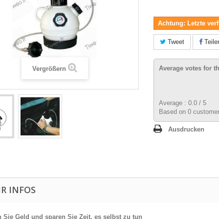
Achtung: Letzte verf
Tweet
Teile
Average votes for t
Vergrößern
Average :
0.0
/
5
Based on
0
customer
Ausdrucken
R INFOS
 Sie Geld und sparen Sie Zeit, es selbst zu tun