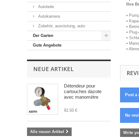
Ihre B
Autoteile
• Pump
Autokamera
• Kapaz
Zubehör, ausrüstung, auto
• Betr
• Plug-
Der Garten
• Schl
• Manom
Gute Angebote
• Abme
NEUE ARTIKEL
REVI
Détendeur pour
cartouches dazote
Post a 
avec manomètre
92,50 €
No revi
Alle neuen Artikel
Write yo