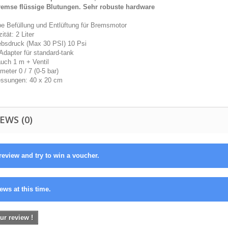
remse flüssige Blutungen. Sehr robuste hardware
e Befüllung und Entlüftung für Bremsmotor
ität: 2 Liter
iebsdruck (Max 30 PSI) 10 Psi
Adapter für standard-tank
auch 1 m + Ventil
eter 0 / 7 (0-5 bar)
ssungen: 40 x 20 cm
EWS (0)
review and try to win a voucher.
ews at this time.
ur review !