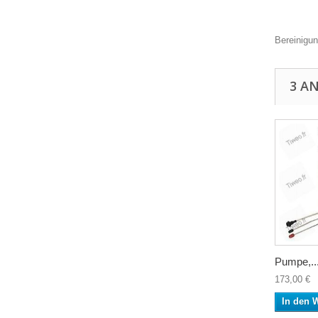
Bereinigu
3 A
Pumpe,..
173,00 €
In den 