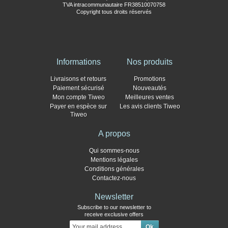
TVA intracommunautaire FR38510070758
Copyright tous droits réservés
Informations
Nos produits
Livraisons et retours
Promotions
Paiement sécurisé
Nouveautés
Mon compte Tiweo
Meilleures ventes
Payer en espèce sur
Les avis clients Tiweo
Tiweo
A propos
Qui sommes-nous
Mentions légales
Conditions générales
Contactez-nous
Newsletter
Subscribe to our newsletter to
receive exclusive offers