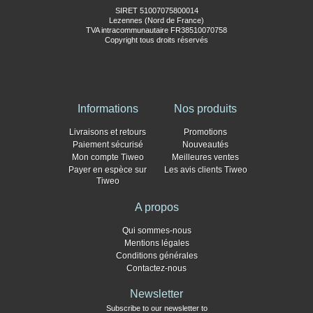
SIRET 51007075800014
Lezennes (Nord de France)
TVA intracommunautaire FR38510070758
Copyright tous droits réservés
Informations
Nos produits
Livraisons et retours
Promotions
Paiement sécurisé
Nouveautés
Mon compte Tiweo
Meilleures ventes
Payer en espèce sur
Les avis clients Tiweo
Tiweo
A propos
Qui sommes-nous
Mentions légales
Conditions générales
Contactez-nous
Newsletter
Subscribe to our newsletter to