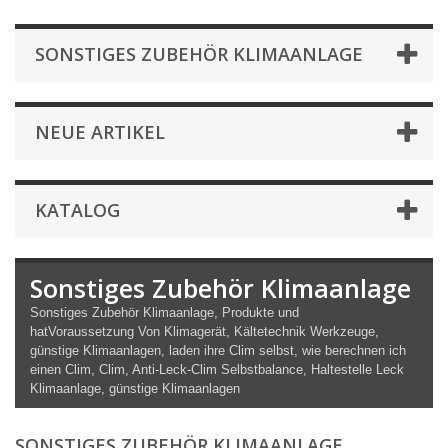
SONSTIGES ZUBEHÖR KLIMAANLAGE
NEUE ARTIKEL
KATALOG
Sonstiges Zubehör Klimaanlage
Sonstiges Zubehör Klimaanlage,
Produkte und
hat
Voraussetzung
Von
Klimagerät, Kältetechnik Werkzeuge,
günstige Klimaanlagen, laden ihre Clim selbst, wie berechnen ich
einen Clim, Clim, Anti-Leck-Clim Selbstbalance, Haltestelle Leck
Klimaanlage, günstige Klimaanlagen
SONSTIGES ZUBEHÖR KLIMAANLAGE